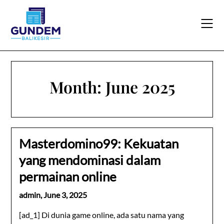
Skip
to
content
Month:
June 2025
Masterdomino99: Kekuatan
yang mendominasi dalam
permainan online
admin,
June 3, 2025
[ad_1] Di dunia game online, ada satu nama yang