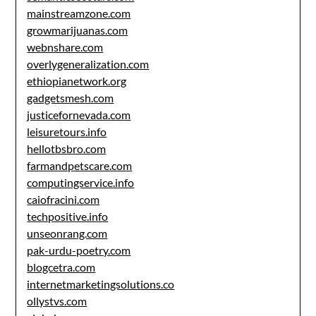
mainstreamzone.com
growmarijuanas.com
webnshare.com
overlygeneralization.com
ethiopianetwork.org
gadgetsmesh.com
justicefornevada.com
leisuretours.info
hellotbsbro.com
farmandpetscare.com
computingservice.info
caiofracini.com
techpositive.info
unseonrang.com
pak-urdu-poetry.com
blogcetra.com
internetmarketingsolutions.co
ollystvs.com