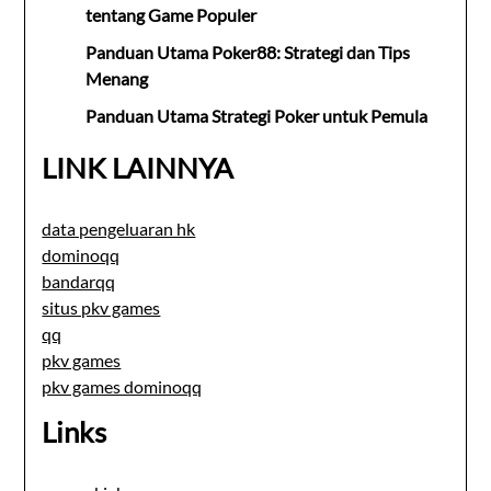
tentang Game Populer
Panduan Utama Poker88: Strategi dan Tips
Menang
Panduan Utama Strategi Poker untuk Pemula
LINK LAINNYA
data pengeluaran hk
dominoqq
bandarqq
situs pkv games
qq
pkv games
pkv games dominoqq
Links