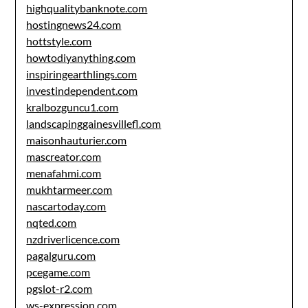
highqualitybanknote.com
hostingnews24.com
hottstyle.com
howtodiyanything.com
inspiringearthlings.com
investindependent.com
kralbozguncu1.com
landscapinggainesvillefl.com
maisonhauturier.com
mascreator.com
menafahmi.com
mukhtarmeer.com
nascartoday.com
nqted.com
nzdriverlicence.com
pagalguru.com
pcegame.com
pgslot-r2.com
ws-expression.com