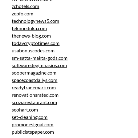
zchotels.com
zepfo.com
technologynews5.com
teknoeduka.com
thenews-blog.com
todaycryptotimes.com
usabonuscodes.com
sm-satta-makta-gods.com
softwaredegimnasios.com
soopermagazine.com
spacecoastdailys.com
readytrademark.com
renovationsrated.com
scoziarestaurant.com
seohart.com
set-cleaning.com
promodesignai.com
publicistspaper.com