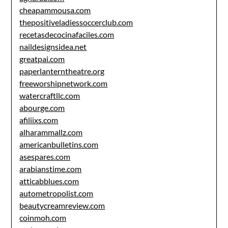
cheapammousa.com
thepositiveladiessoccerclub.com
recetasdecocinafaciles.com
naildesignsidea.net
greatpai.com
paperlanterntheatre.org
freeworshipnetwork.com
watercraftllc.com
abourge.com
afiliixs.com
alharammallz.com
americanbulletins.com
asespares.com
arabianstime.com
atticabblues.com
autometropolist.com
beautycreamreview.com
coinmoh.com