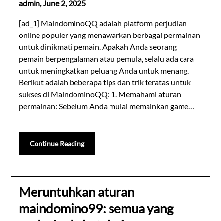
admin,
June 2, 2025
[ad_1] MaindominoQQ adalah platform perjudian
online populer yang menawarkan berbagai permainan
untuk dinikmati pemain. Apakah Anda seorang
pemain berpengalaman atau pemula, selalu ada cara
untuk meningkatkan peluang Anda untuk menang.
Berikut adalah beberapa tips dan trik teratas untuk
sukses di MaindominoQQ: 1. Memahami aturan
permainan: Sebelum Anda mulai memainkan game…
Continue Reading
Meruntuhkan aturan
maindomino99: semua yang