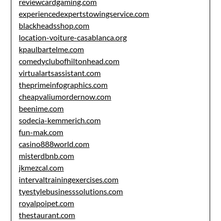
reviewcardgaming.com
experiencedexpertstowingservice.com
blackheadsshop.com
location-voiture-casablanca.org
kpaulbartelme.com
comedyclubofhiltonhead.com
virtualartsassistant.com
theprimeinfographics.com
cheapvaliumordernow.com
beenime.com
sodecia-kemmerich.com
fun-mak.com
casino888world.com
misterdbnb.com
jkmezcal.com
intervaltrainingexercises.com
tyestylebusinesssolutions.com
royalpoipet.com
thestaurant.com