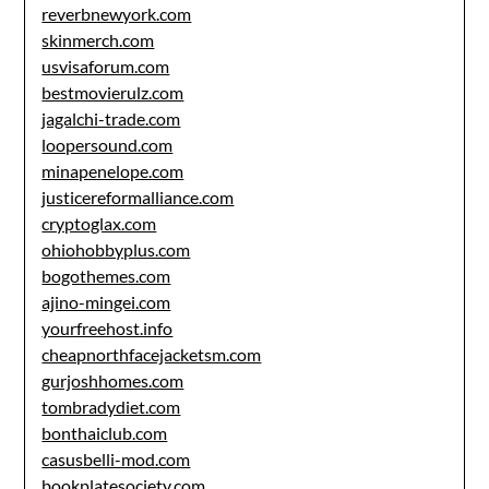
reverbnewyork.com
skinmerch.com
usvisaforum.com
bestmovierulz.com
jagalchi-trade.com
loopersound.com
minapenelope.com
justicereformalliance.com
cryptoglax.com
ohiohobbyplus.com
bogothemes.com
ajino-mingei.com
yourfreehost.info
cheapnorthfacejacketsm.com
gurjoshhomes.com
tombradydiet.com
bonthaiclub.com
casusbelli-mod.com
bookplatesociety.com