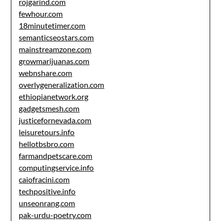
rojgarind.com
fewhour.com
18minutetimer.com
semanticseostars.com
mainstreamzone.com
growmarijuanas.com
webnshare.com
overlygeneralization.com
ethiopianetwork.org
gadgetsmesh.com
justicefornevada.com
leisuretours.info
hellotbsbro.com
farmandpetscare.com
computingservice.info
caiofracini.com
techpositive.info
unseonrang.com
pak-urdu-poetry.com