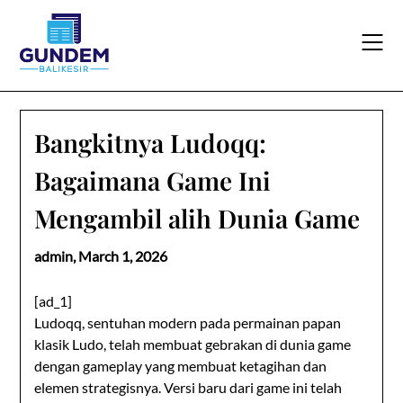
Skip
to
content
Bangkitnya Ludoqq:
Bagaimana Game Ini
Mengambil alih Dunia Game
admin,
March 1, 2026
[ad_1]
Ludoqq, sentuhan modern pada permainan papan
klasik Ludo, telah membuat gebrakan di dunia game
dengan gameplay yang membuat ketagihan dan
elemen strategisnya. Versi baru dari game ini telah