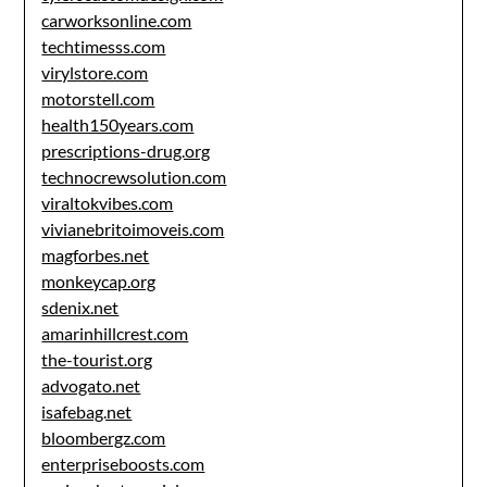
carworksonline.com
techtimesss.com
virylstore.com
motorstell.com
health150years.com
prescriptions-drug.org
technocrewsolution.com
viraltokvibes.com
vivianebritoimoveis.com
magforbes.net
monkeycap.org
sdenix.net
amarinhillcrest.com
the-tourist.org
advogato.net
isafebag.net
bloombergz.com
enterpriseboosts.com