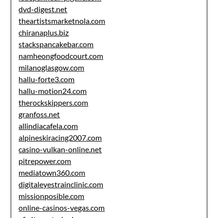
dvd-digest.net
theartistsmarketnola.com
chiranaplus.biz
stackspancakebar.com
namheongfoodcourt.com
milanoglasgow.com
hallu-forte3.com
hallu-motion24.com
therockskippers.com
granfoss.net
allindiacafela.com
alpineskiracing2007.com
casino-vulkan-online.net
pitrepower.com
mediatown360.com
digitaleyestrainclinic.com
missionposible.com
online-casinos-vegas.com