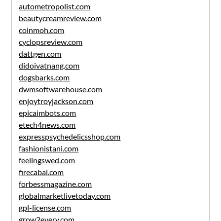
autometropolist.com
beautycreamreview.com
coinmoh.com
cyclopsreview.com
dattgen.com
didoivatnang.com
dogsbarks.com
dwmsoftwarehouse.com
enjoytroyjackson.com
epicaimbots.com
etech4news.com
expresspsychedelicsshop.com
fashionistani.com
feelingswed.com
firecabal.com
forbessmagazine.com
globalmarketlivetoday.com
gpl-license.com
grow2every.com