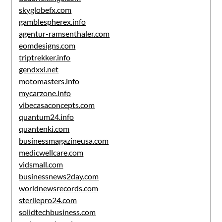
skyglobefx.com
gamblespherex.info
agentur-ramsenthaler.com
eomdesigns.com
triptrekker.info
gendxxi.net
motomasters.info
mycarzone.info
vibecasaconcepts.com
quantum24.info
quantenki.com
businessmagazineusa.com
medicwellcare.com
vidsmall.com
businessnews2day.com
worldnewsrecords.com
sterilepro24.com
solidtechbusiness.com