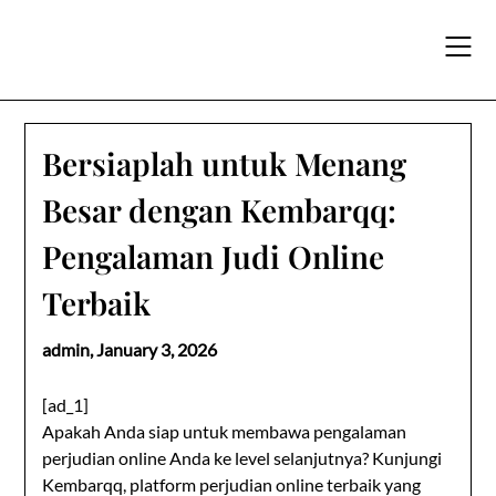
Skip
to
content
Bersiaplah untuk Menang
Besar dengan Kembarqq:
Pengalaman Judi Online
Terbaik
admin,
January 3, 2026
[ad_1]
Apakah Anda siap untuk membawa pengalaman
perjudian online Anda ke level selanjutnya? Kunjungi