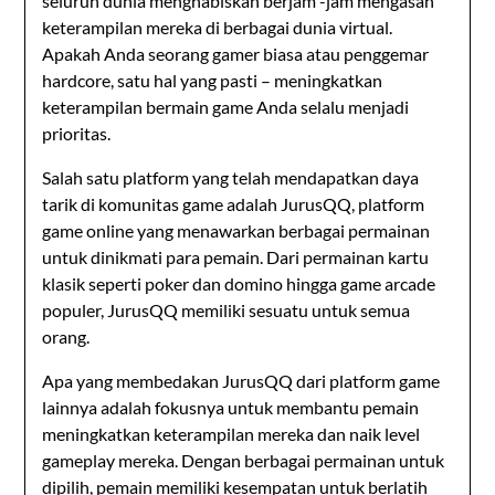
seluruh dunia menghabiskan berjam -jam mengasah
keterampilan mereka di berbagai dunia virtual.
Apakah Anda seorang gamer biasa atau penggemar
hardcore, satu hal yang pasti – meningkatkan
keterampilan bermain game Anda selalu menjadi
prioritas.
Salah satu platform yang telah mendapatkan daya
tarik di komunitas game adalah JurusQQ, platform
game online yang menawarkan berbagai permainan
untuk dinikmati para pemain. Dari permainan kartu
klasik seperti poker dan domino hingga game arcade
populer, JurusQQ memiliki sesuatu untuk semua
orang.
Apa yang membedakan JurusQQ dari platform game
lainnya adalah fokusnya untuk membantu pemain
meningkatkan keterampilan mereka dan naik level
gameplay mereka. Dengan berbagai permainan untuk
dipilih, pemain memiliki kesempatan untuk berlatih