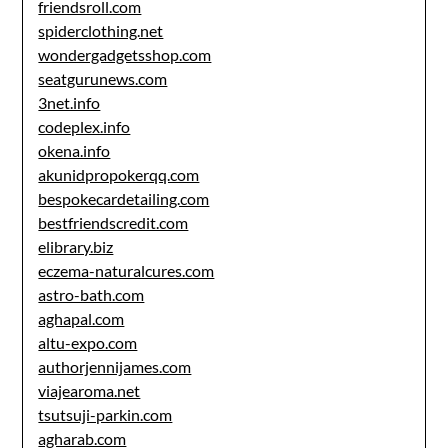
friendsroll.com
spiderclothing.net
wondergadgetsshop.com
seatgurunews.com
3net.info
codeplex.info
okena.info
akunidpropokerqq.com
bespokecardetailing.com
bestfriendscredit.com
elibrary.biz
eczema-naturalcures.com
astro-bath.com
aghapal.com
altu-expo.com
authorjennijames.com
viajearoma.net
tsutsuji-parkin.com
agharab.com