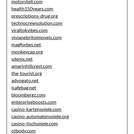
motorstell.com
health150years.com
prescriptions-drug.org
technocrewsolution.com
viraltokvibes.com
vivianebritoimoveis.com
magforbes.net
monkeycap.org
sdenix.net
amarinhillcrest.com
the-tourist.org
advogato.net
isafebag.net
bloombergz.com
enterpriseboosts.com
casino-kartenspiele.com
casino-automatenspiele.org
casino-tischspiele.com
otbody.com