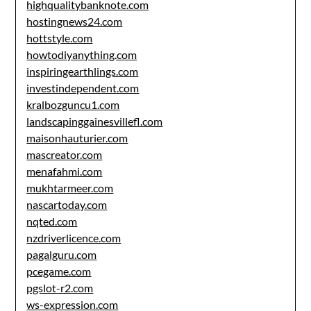
highqualitybanknote.com
hostingnews24.com
hottstyle.com
howtodiyanything.com
inspiringearthlings.com
investindependent.com
kralbozguncu1.com
landscapinggainesvillefl.com
maisonhauturier.com
mascreator.com
menafahmi.com
mukhtarmeer.com
nascartoday.com
nqted.com
nzdriverlicence.com
pagalguru.com
pcegame.com
pgslot-r2.com
ws-expression.com