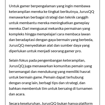
Untuk gamer berpengalaman yang ingin membawa
keterampilan mereka ke tingkat berikutnya, JurusQQ
menawarkan berbagai strategi dan teknik canggih
untuk membantu mereka meningkatkan gameplay
mereka. Dari menguasai mekanika permainan yang
kompleks hingga mempelajari cara membaca lawan
dan beradaptasi dengan gaya bermain yang berbeda,
JurusQQ menyediakan alat dan sumber daya yang
diperlukan untuk menjadi seorang gamer pro.
Selain fokus pada pengembangan keterampilan,
JurusQQ juga menawarkan komunitas pemain yang
bersemangat dan mendukung yang memiliki hasrat
untuk bermain game. Pemain dapat terhubung
dengan orang lain, berbagi tips dan strategi, dan
bahkan membentuk tim untuk bersaing di turnamen
dan acara.
Secara keseluruhan, JurusQQ bukan hanya platform