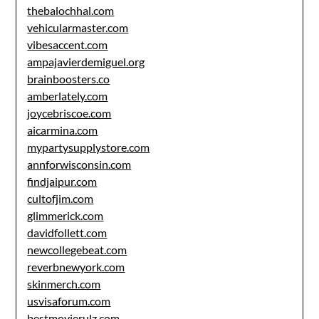
thebalochhal.com
vehicularmaster.com
vibesaccent.com
ampajavierdemiguel.org
brainboosters.co
amberlately.com
joycebriscoe.com
aicarmina.com
mypartysupplystore.com
annforwisconsin.com
findjaipur.com
cultofjim.com
glimmerick.com
davidfollett.com
newcollegebeat.com
reverbnewyork.com
skinmerch.com
usvisaforum.com
bestmovierulz.com