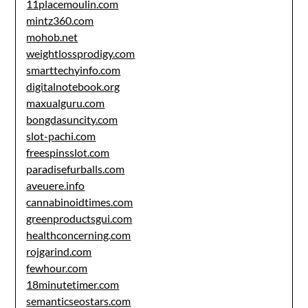
11placemoulin.com
mintz360.com
mohob.net
weightlossprodigy.com
smarttechyinfo.com
digitalnotebook.org
maxualguru.com
bongdasuncity.com
slot-pachi.com
freespinsslot.com
paradisefurballs.com
aveuere.info
cannabinoidtimes.com
greenproductsgui.com
healthconcerning.com
rojgarind.com
fewhour.com
18minutetimer.com
semanticseostars.com