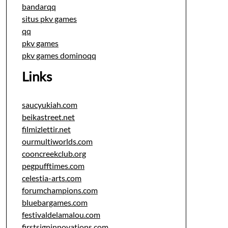
bandarqq
situs pkv games
qq
pkv games
pkv games dominoqq
Links
saucyukiah.com
beikastreet.net
filmizlettir.net
ourmultiworlds.com
cooncreekclub.org
pegpufftimes.com
celestia-arts.com
forumchampions.com
bluebargames.com
festivaldelamalou.com
firstsigninnovations.com