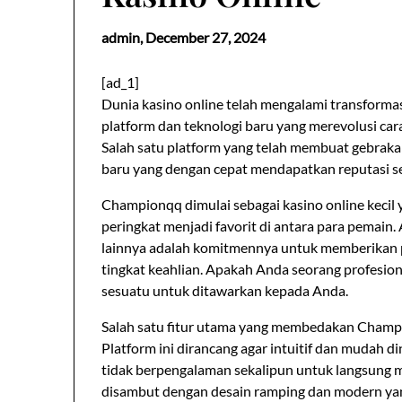
admin,
December 27, 2024
[ad_1]
Dunia kasino online telah mengalami transforma
platform dan teknologi baru yang merevolusi car
Salah satu platform yang telah membuat gebrakan
baru yang dengan cepat mendapatkan reputasi se
Championqq ​​dimulai sebagai kasino online kecil y
peringkat menjadi favorit di antara para pemain
lainnya adalah komitmennya untuk memberikan 
tingkat keahlian. Apakah Anda seorang profesio
sesuatu untuk ditawarkan kepada Anda.
Salah satu fitur utama yang membedakan Champi
Platform ini dirancang agar intuitif dan mudah 
tidak berpengalaman sekalipun untuk langsung 
disambut dengan desain ramping dan modern yang