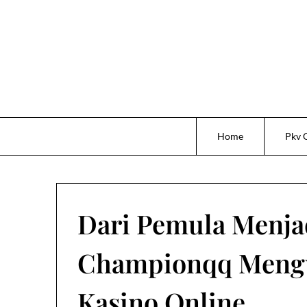
Skip
to
content
Home
Pkv 
Dari Pemula Menja
Championqq ​​Men
Kasino Online