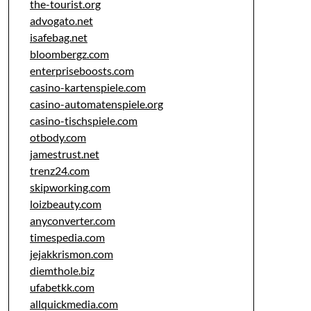
the-tourist.org
advogato.net
isafebag.net
bloombergz.com
enterpriseboosts.com
casino-kartenspiele.com
casino-automatenspiele.org
casino-tischspiele.com
otbody.com
jamestrust.net
trenz24.com
skipworking.com
loizbeauty.com
anyconverter.com
timespedia.com
jejakkrismon.com
diemthole.biz
ufabetkk.com
allquickmedia.com