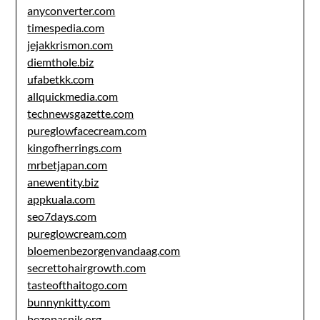
anyconverter.com
timespedia.com
jejakkrismon.com
diemthole.biz
ufabetkk.com
allquickmedia.com
technewsgazette.com
pureglowfacecream.com
kingofherrings.com
mrbetjapan.com
anewentity.biz
appkuala.com
seo7days.com
pureglowcream.com
bloemenbezorgenvandaag.com
secrettohairgrowth.com
tasteofthaitogo.com
bunnynkitty.com
bezopasnik.org