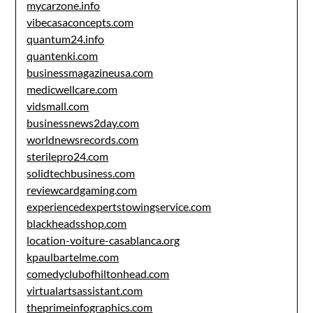
mycarzone.info
vibecasaconcepts.com
quantum24.info
quantenki.com
businessmagazineusa.com
medicwellcare.com
vidsmall.com
businessnews2day.com
worldnewsrecords.com
sterilepro24.com
solidtechbusiness.com
reviewcardgaming.com
experiencedexpertstowingservice.com
blackheadsshop.com
location-voiture-casablanca.org
kpaulbartelme.com
comedyclubofhiltonhead.com
virtualartsassistant.com
theprimeinfographics.com