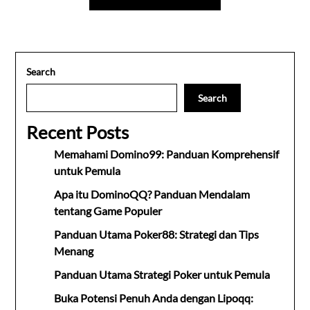
Search
Search
Recent Posts
Memahami Domino99: Panduan Komprehensif
untuk Pemula
Apa itu DominoQQ? Panduan Mendalam
tentang Game Populer
Panduan Utama Poker88: Strategi dan Tips
Menang
Panduan Utama Strategi Poker untuk Pemula
Buka Potensi Penuh Anda dengan Lipoqq: