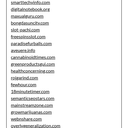
smarttechyinfo.com
digitalnotebook.org
maxualguru.com
bongdasuncity.com
slot-pachi.com
freespinsslot.com
paradisefurballs.com
aveuere.info
cannabinoidtimes.com
greenproductsgui.com
healthconcerning.com
rojgarind.com
fewhour.com
18minutetimer.com
semanticseostars.com
mainstreamzone.com
growmarijuanas.com
webnshare.com
overlygeneralization.com