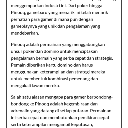
menggemparkan industri ini. Dari poker hingga
Pinoqq, game baru yang menarik ini telah menarik
perhatian para gamer di mana pun dengan
gameplaynya yang unik dan pengalaman yang
mendebarkan.
Pinoqq adalah permainan yang menggabungkan
unsur poker dan domino untuk menciptakan
pengalaman bermain yang serba cepat dan strategis.
Pemain diberikan kartu domino dan harus
menggunakan keterampilan dan strategi mereka
untuk membentuk kombinasi pemenang dan
mengakali lawan mereka.
Salah satu alasan mengapa para gamer berbondong-
bondong ke Pinoqq adalah kegembiraan dan
adrenalin yang datang di setiap putaran. Permainan
ini serba cepat dan membutuhkan pemikiran cepat
serta keterampilan mengambil keputusan,