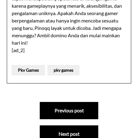
karena gameplaynya yang menarik, aksesibilitas, dan
pengalaman uniknya. Apakah Anda seorang gamer
berpengalaman atau hanya ingin mencoba sesuatu
yang baru, Pinoqq layak untuk dicoba. Jadi mengapa
menunggu? Ambil domino Anda dan mulai mainkan
hari ini!
[ad_2]
Pkv Games
pkv games
Post
Previous post
navigation
Next post