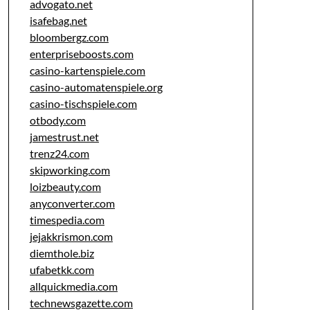
advogato.net
isafebag.net
bloombergz.com
enterpriseboosts.com
casino-kartenspiele.com
casino-automatenspiele.org
casino-tischspiele.com
otbody.com
jamestrust.net
trenz24.com
skipworking.com
loizbeauty.com
anyconverter.com
timespedia.com
jejakkrismon.com
diemthole.biz
ufabetkk.com
allquickmedia.com
technewsgazette.com