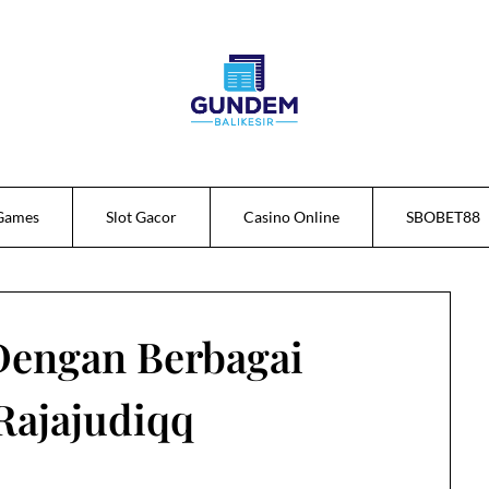
Games
Slot Gacor
Casino Online
SBOBET88
Dengan Berbagai
Rajajudiqq