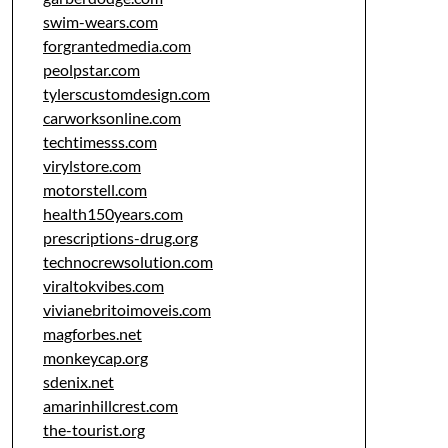
swim-wears.com
forgrantedmedia.com
peolpstar.com
tylerscustomdesign.com
carworksonline.com
techtimesss.com
virylstore.com
motorstell.com
health150years.com
prescriptions-drug.org
technocrewsolution.com
viraltokvibes.com
vivianebritoimoveis.com
magforbes.net
monkeycap.org
sdenix.net
amarinhillcrest.com
the-tourist.org