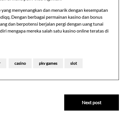
ine yang menyenangkan dan menarik dengan kesempatan
jajudiqq. Dengan berbagai permainan kasino dan bonus
ang dan berpotensi berjalan pergi dengan uang tunai
ndiri mengapa mereka salah satu kasino online teratas di
r
casino
pkv games
slot
Next post