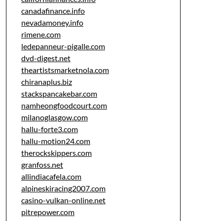
canadafinance.info
nevadamoney.info
rimene.com
ledepanneur-pigalle.com
dvd-digest.net
theartistsmarketnola.com
chiranaplus.biz
stackspancakebar.com
namheongfoodcourt.com
milanoglasgow.com
hallu-forte3.com
hallu-motion24.com
therockskippers.com
granfoss.net
allindiacafela.com
alpineskiracing2007.com
casino-vulkan-online.net
pitrepower.com