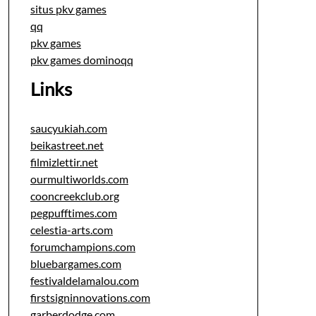
situs pkv games
qq
pkv games
pkv games dominoqq
Links
saucyukiah.com
beikastreet.net
filmizlettir.net
ourmultiworlds.com
cooncreekclub.org
pegpufftimes.com
celestia-arts.com
forumchampions.com
bluebargames.com
festivaldelamalou.com
firstsigninnovations.com
garberdodge.com