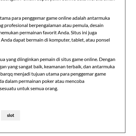
utama para penggemar game online adalah antarmuka
g profesional berpengalaman atau pemula, desain
mukan permainan favorit Anda. Situs ini juga
Anda dapat bermain di komputer, tablet, atau ponsel
 yang diinginkan pemain di situs game online. Dengan
gan yang sangat baik, keamanan terbaik, dan antarmuka
barqq menjadi tujuan utama para penggemar game
Anda dalam permainan poker atau mencoba
 sesuatu untuk semua orang.
slot