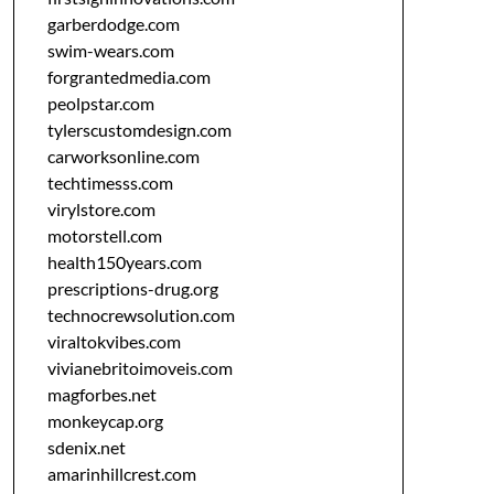
garberdodge.com
swim-wears.com
forgrantedmedia.com
peolpstar.com
tylerscustomdesign.com
carworksonline.com
techtimesss.com
virylstore.com
motorstell.com
health150years.com
prescriptions-drug.org
technocrewsolution.com
viraltokvibes.com
vivianebritoimoveis.com
magforbes.net
monkeycap.org
sdenix.net
amarinhillcrest.com