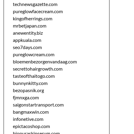
technewsgazette.com
pureglowfacecream.com
kingofherrings.com
mrbetjapan.com
anewentity.biz
appkuala.com
seo7days.com
pureglowcream.com
bloemenbezorgenvandaag.com
secrettohairgrowth.com
tasteofthaitogo.com
bunnynkitty.com
bezopasnik.org
fjmnxga.com
saigonstartransport.com
bangmaxwin.com
infonetive.com
epictacoshop.com
biopuraskinserum.com