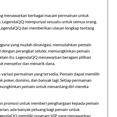
ang menawarkan berbagai macam permainan untuk
no, LegendaQQ mempunyai sesuatu untuk semua orang.
nia LegendaQQ dan memberikan ulasan lengkap tentang
una yang mudah dinavigasi, memudahkan pemain
el dengan perangkat seluler, memungkinkan pemain
Selain itu, LegendaQQ menawarkan beragam pilihan
k menyetor dan menarik dana.
 variasi permainan yang tersedia. Pemain dapat memilih
k poker, domino, dan banyak lagi. Setiap permainan
emungkinkan pemain untuk menantang diri mereka
n promosi untuk memberi penghargaan kepada pemain
arian, ada banyak peluang bagi pemain untuk
LegendaQQ memiliki program VIP yang menawarkan