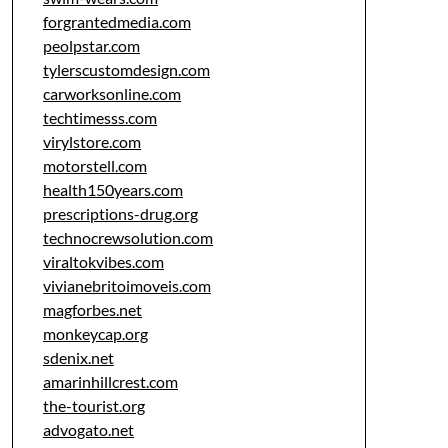
forgrantedmedia.com
peolpstar.com
tylerscustomdesign.com
carworksonline.com
techtimesss.com
virylstore.com
motorstell.com
health150years.com
prescriptions-drug.org
technocrewsolution.com
viraltokvibes.com
vivianebritoimoveis.com
magforbes.net
monkeycap.org
sdenix.net
amarinhillcrest.com
the-tourist.org
advogato.net