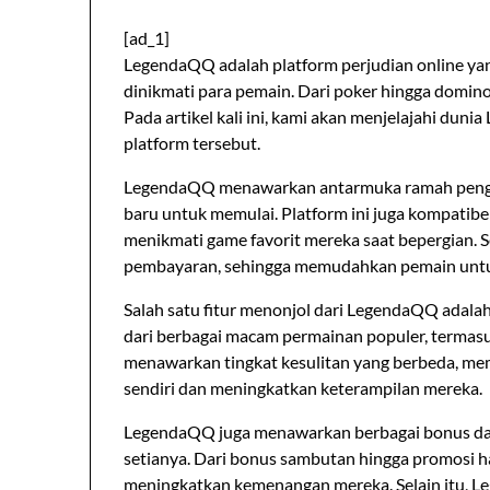
[ad_1]
LegendaQQ adalah platform perjudian online y
dinikmati para pemain. Dari poker hingga domi
Pada artikel kali ini, kami akan menjelajahi du
platform tersebut.
LegendaQQ menawarkan antarmuka ramah pengg
baru untuk memulai. Platform ini juga kompatib
menikmati game favorit mereka saat bepergian. 
pembayaran, sehingga memudahkan pemain untu
Salah satu fitur menonjol dari LegendaQQ adalah
dari berbagai macam permainan populer, termasu
menawarkan tingkat kesulitan yang berbeda, m
sendiri dan meningkatkan keterampilan mereka.
LegendaQQ juga menawarkan berbagai bonus da
setianya. Dari bonus sambutan hingga promosi h
meningkatkan kemenangan mereka. Selain itu, 