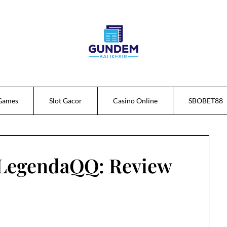
Games
Slot Gacor
Casino Online
SBOBET88
 LegendaQQ: Review