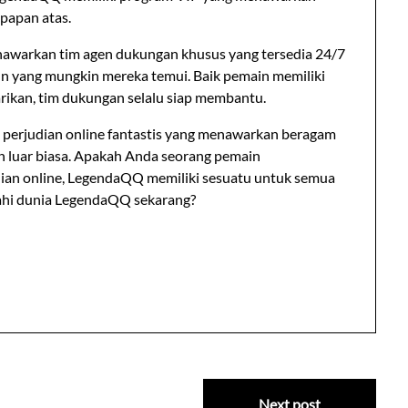
papan atas.
warkan tim agen dukungan khusus yang tersedia 24/7
 yang mungkin mereka temui. Baik pemain memiliki
rikan, tim dukungan selalu siap membantu.
 perjudian online fantastis yang menawarkan beragam
n luar biasa. Apakah Anda seorang pemain
ian online, LegendaQQ memiliki sesuatu untuk semua
jahi dunia LegendaQQ sekarang?
Next post