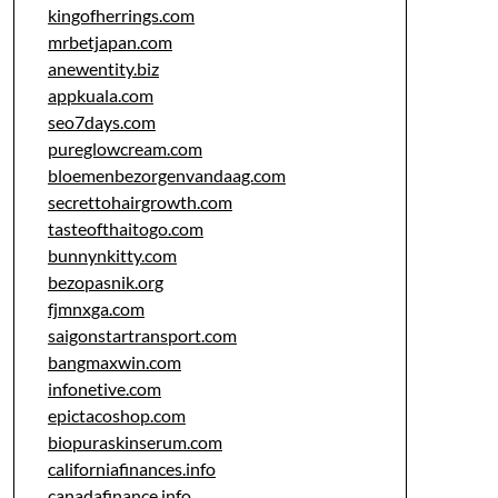
kingofherrings.com
mrbetjapan.com
anewentity.biz
appkuala.com
seo7days.com
pureglowcream.com
bloemenbezorgenvandaag.com
secrettohairgrowth.com
tasteofthaitogo.com
bunnynkitty.com
bezopasnik.org
fjmnxga.com
saigonstartransport.com
bangmaxwin.com
infonetive.com
epictacoshop.com
biopuraskinserum.com
californiafinances.info
canadafinance.info