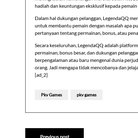
hadiah dan keuntungan eksklusif kepada pemain 
Dalam hal dukungan pelanggan, LegendaQQ mena
untuk membantu pemain dengan masalah apa pun
pertanyaan tentang permainan, bonus, atau pena
Secara keseluruhan, LegendaQQ adalah platform
permainan, bonus besar, dan dukungan pelangga
berpengalaman atau baru mengenal dunia perjud
orang. Jadi mengapa tidak mencobanya dan jela
[ad_2]
Pkv Games
pkv games
Post
Previous post