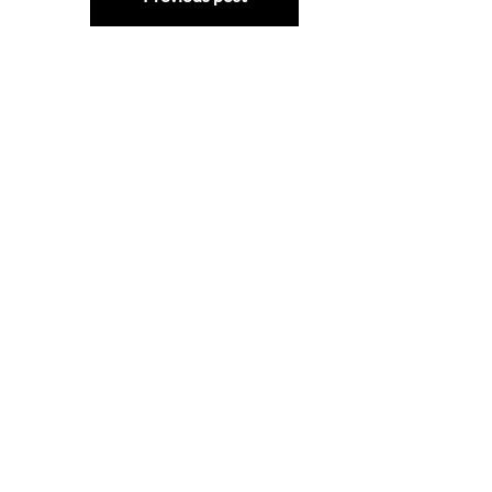
navigation