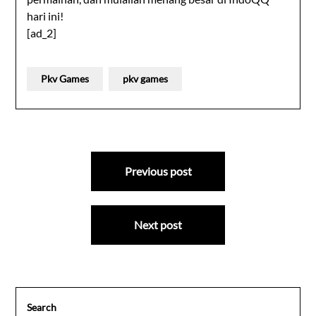
hari ini!
[ad_2]
Pkv Games
pkv games
Post
Previous post
navigation
Next post
Search