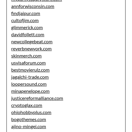
annforwisconsin.com
findjaipur.com
cultofjim.com
glimmerick.com
davidfollett.com
newcollegebeat.com
reverbnewyork.com
skinmerch.com
usvisaforum.com
bestmovierulz.com
jagalchi-trade.com
loopersound.com
minapenelope.com
justicereformalliance.com
cryptoglax.com
ohiohobbyplus.com
bogothemes.com
ajino-mingei.com