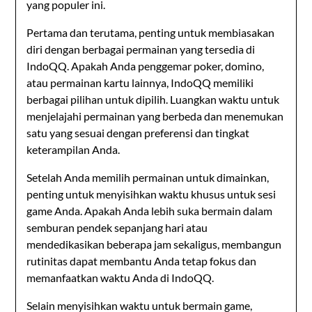
yang populer ini.
Pertama dan terutama, penting untuk membiasakan
diri dengan berbagai permainan yang tersedia di
IndoQQ. Apakah Anda penggemar poker, domino,
atau permainan kartu lainnya, IndoQQ memiliki
berbagai pilihan untuk dipilih. Luangkan waktu untuk
menjelajahi permainan yang berbeda dan menemukan
satu yang sesuai dengan preferensi dan tingkat
keterampilan Anda.
Setelah Anda memilih permainan untuk dimainkan,
penting untuk menyisihkan waktu khusus untuk sesi
game Anda. Apakah Anda lebih suka bermain dalam
semburan pendek sepanjang hari atau
mendedikasikan beberapa jam sekaligus, membangun
rutinitas dapat membantu Anda tetap fokus dan
memanfaatkan waktu Anda di IndoQQ.
Selain menyisihkan waktu untuk bermain game,