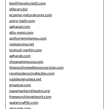
bestfriendscredit.com
elibrary.biz
eczema-naturalcures.com
astro-bath.com
aghapal.com
altu-expo.com
authorjennijames.com
viajearoma.net
tsutsuji-parkin.com
agharab.com
cheapammousa.com
thepositiveladiessoccerclub.com
recetasdecocinafaciles.com
naildesignsidea.net
greatpai.com
paperlanterntheatre.org
freeworshipnetwork.com
watercraftllc.com
abourge.com