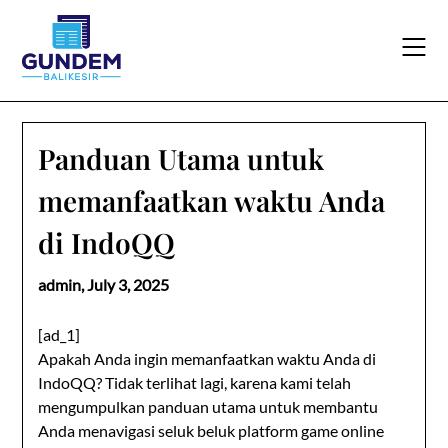
Skip
to
content
Panduan Utama untuk
memanfaatkan waktu Anda
di IndoQQ
admin,
July 3, 2025
[ad_1]
Apakah Anda ingin memanfaatkan waktu Anda di
IndoQQ? Tidak terlihat lagi, karena kami telah
mengumpulkan panduan utama untuk membantu
Anda menavigasi seluk beluk platform game online