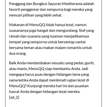
Panggang dan Bungkus Sayuran Mediterania adalah
favorit penggemar dan sempurna bagi mereka yang
mencari pilihan yang lebih sehat.
Makanan di MenuQQ tidak hanya lezat, namun
suasananya juga hangat dan mengundang. Staf yang
ramah dan suasana yang nyaman menjadikannya
tempat yang sempurna untuk bersantap santai
bersama teman atau makan malam romantis untuk
dua orang.
Baik Anda mendambakan sesuatu yang pedas, gurih,
atau manis, MenuQQ siap membantu Anda. Jadi
mengapa harus puas dengan hidangan lama yang
sama ketika Anda dapat menikmati sajian lezat di
MenuQQ? Kunjungi mereka hari ini dan puaskan
hasrat Anda dengan hidangan lezat mereka.
[ad_2]