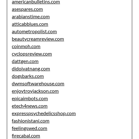
americanbulletins.com
asespares.com
arabianstime.com
atticabblues.com
autometropolist.com
beautycreamreview.com
coinmoh.com
cyclopsreview.com
dattgen.com
didoivatnang.com
dogsbarks.com
dwmsoftwarehouse.com
enjoytroyjackson.com
epicaimbots.com
etech4news.com
expresspsychedelicsshop.com
fashionistani.com
feelingswed.com
firecabal.com