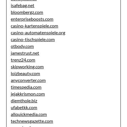
isafebag.net
bloombergz.com
enterpriseboosts.com
casino-kartenspiele.com
casino-automatenspiele.org
casino-tischspiele.com
otbody.com
jamestrust.net
trenz24.com
skipworking.com
loizbeauty.com
anyconverter.com
timespedia.com
jejakkrismon.com
diemthole.biz
ufabetkk.com
allquickmedia.com
technewsgazette.com