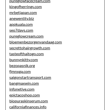
pureglowfacecream.com
kingofherrings.com
mrbetjapan.com
anewentity.biz
appkuala.com
seo7days.com
pureglowcream.com
bloemenbezorgenvandaag.com
secrettohairgrowth.com
tasteofthaitogo.com
bunnynkitty.com
bezopasnik.org
fjmnxga.com
saigonstartransport.com
bangmaxwin.com
infonetive.com
epictacoshop.com
biopuraskinserum.com
californiafinances.info