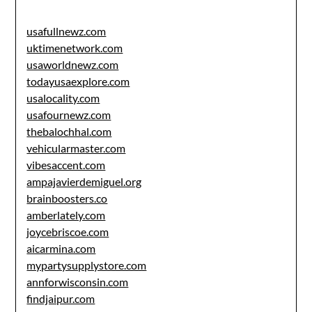
usafullnewz.com
uktimenetwork.com
usaworldnewz.com
todayusaexplore.com
usalocality.com
usafournewz.com
thebalochhal.com
vehicularmaster.com
vibesaccent.com
ampajavierdemiguel.org
brainboosters.co
amberlately.com
joycebriscoe.com
aicarmina.com
mypartysupplystore.com
annforwisconsin.com
findjaipur.com