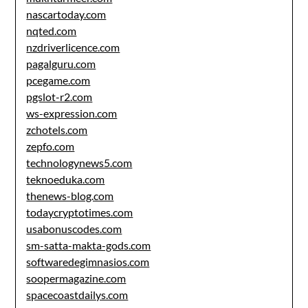
nascartoday.com
nqted.com
nzdriverlicence.com
pagalguru.com
pcegame.com
pgslot-r2.com
ws-expression.com
zchotels.com
zepfo.com
technologynews5.com
teknoeduka.com
thenews-blog.com
todaycryptotimes.com
usabonuscodes.com
sm-satta-makta-gods.com
softwaredegimnasios.com
soopermagazine.com
spacecoastdailys.com