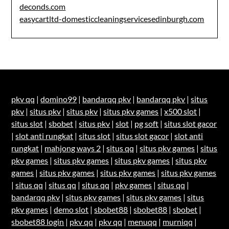
deconds.com
easycartltd-domesticcleaningservicesedinburgh.com
pkv qq
|
domino99
|
bandarqq pkv
|
bandarqq pkv
|
situs
pkv
|
situs pkv
|
situs pkv
|
situs pkv games
|
x500 slot
|
situs slot
|
sbobet
|
situs pkv
|
slot
|
pg soft
|
situs slot gacor
|
slot anti rungkat
|
situs slot
|
situs slot gacor
|
slot anti
rungkat
|
mahjong ways 2
|
situs qq
|
situs pkv games
|
situs
pkv games
|
situs pkv games
|
situs pkv games
|
situs pkv
games
|
situs pkv games
|
situs pkv games
|
situs pkv games
|
situs qq
|
situs qq
|
situs qq
|
pkv games
|
situs qq
|
bandarqq pkv
|
situs pkv games
|
situs pkv games
|
situs
pkv games
|
demo slot
|
sbobet88
|
sbobet88
|
sbobet
|
sbobet88 login
|
pkv qq
|
pkv qq
|
menuqq
|
murniqq
|