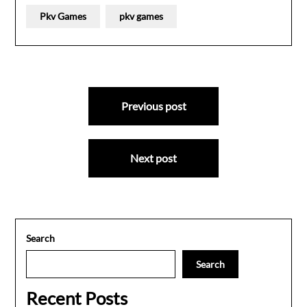
Pkv Games
pkv games
Post
Previous post
navigation
Next post
Search
Search
Recent Posts