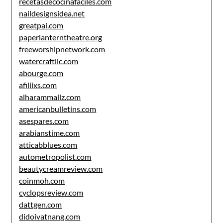
recetasdecocinafaciles.com
naildesignsidea.net
greatpai.com
paperlanterntheatre.org
freeworshipnetwork.com
watercraftllc.com
abourge.com
afiliixs.com
alharammallz.com
americanbulletins.com
asespares.com
arabianstime.com
atticabblues.com
autometropolist.com
beautycreamreview.com
coinmoh.com
cyclopsreview.com
dattgen.com
didoivatnang.com