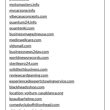
motomasters.info
mycarzone.info
vibecasaconcepts.com
quantum24.info
quantenki.com
businessmagazineusa.com
medicwellcare.com
vidsmall.com
businessnews2day.com
worldnewsrecords.com
sterilepro24.com
solidtechbusiness.com
reviewcardgaming.com
experiencedexpertstowingservice.com
blackheadsshop.com
location-voiture-casablanca.org
kpaulbartelme.com
comedyclubofhiltonhead.com