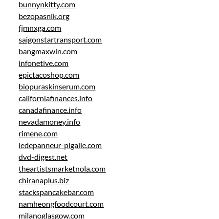
bunnynkitty.com
bezopasnik.org
fjmnxga.com
saigonstartransport.com
bangmaxwin.com
infonetive.com
epictacoshop.com
biopuraskinserum.com
californiafinances.info
canadafinance.info
nevadamoney.info
rimene.com
ledepanneur-pigalle.com
dvd-digest.net
theartistsmarketnola.com
chiranaplus.biz
stackspancakebar.com
namheongfoodcourt.com
milanoglasgow.com