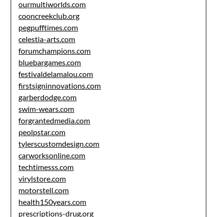
ourmultiworlds.com
cooncreekclub.org
pegpufftimes.com
celestia-arts.com
forumchampions.com
bluebargames.com
festivaldelamalou.com
firstsigninnovations.com
garberdodge.com
swim-wears.com
forgrantedmedia.com
peolpstar.com
tylerscustomdesign.com
carworksonline.com
techtimesss.com
virylstore.com
motorstell.com
health150years.com
prescriptions-drug.org