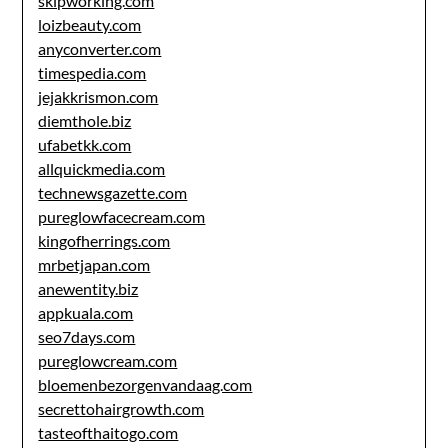
skipworking.com
loizbeauty.com
anyconverter.com
timespedia.com
jejakkrismon.com
diemthole.biz
ufabetkk.com
allquickmedia.com
technewsgazette.com
pureglowfacecream.com
kingofherrings.com
mrbetjapan.com
anewentity.biz
appkuala.com
seo7days.com
pureglowcream.com
bloemenbezorgenvandaag.com
secrettohairgrowth.com
tasteofthaitogo.com