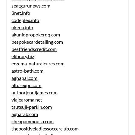
seatgurunews.com
3net.info
codeplex.info
okena.info
akunidpropokerqq.com
bespokecardetailing.com
bestfriendscredit.com
elibrary.biz
eczema-naturalcures.com
astro-bath.com
aghapal.com
altu-expo.com
authorjennijames.com
viajearoma.net
tsutsuji-parkin.com
agharab.com
cheapammousa.com
thepositiveladiessoccerclub.com