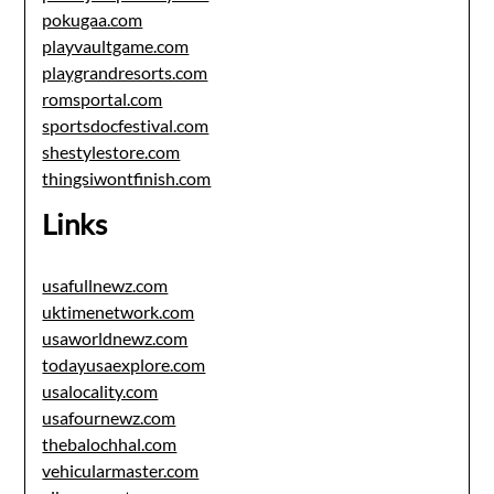
pokugaa.com
playvaultgame.com
playgrandresorts.com
romsportal.com
sportsdocfestival.com
shestylestore.com
thingsiwontfinish.com
Links
usafullnewz.com
uktimenetwork.com
usaworldnewz.com
todayusaexplore.com
usalocality.com
usafournewz.com
thebalochhal.com
vehicularmaster.com