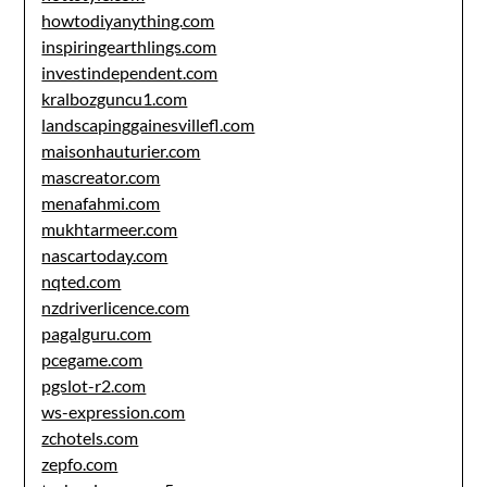
howtodiyanything.com
inspiringearthlings.com
investindependent.com
kralbozguncu1.com
landscapinggainesvillefl.com
maisonhauturier.com
mascreator.com
menafahmi.com
mukhtarmeer.com
nascartoday.com
nqted.com
nzdriverlicence.com
pagalguru.com
pcegame.com
pgslot-r2.com
ws-expression.com
zchotels.com
zepfo.com