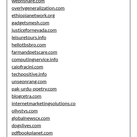
webnshare.com
overlygeneralization.com
ethiopianetwork.org
gadgetsmesh.com
justicefornevada.com
leisuretours.info
hellotbsbro.com
farmandpetscare.com
computingservice.info
caiofracini.com
techpositive.info
unseonrang.com
pak-urdu-poetry.com
blogcetra.com
internetmarketingsolutions.co
ollystvs.com
globalnewscx.com
dogslives.com
pdfbookplanet.com