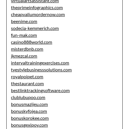
virtualartsassistant.com
theprimeinfographics.com
cheapvaliumordernow.com
beenime.com
sodecia-kemmerich.com
fun-mak.com
casino888world.com
misterdbnb.com
jkmezcal.com
intervaltrainingexercises.com
tyestylebusinesssolutions.com
royalpoipet.com
thestaurant.com
bestlinktrackingsoftware.com
clublubupoo.com
bonusmazijeu.com
bonuskyfojea.com
bonuskorokee.com
bonusgexipoy.com