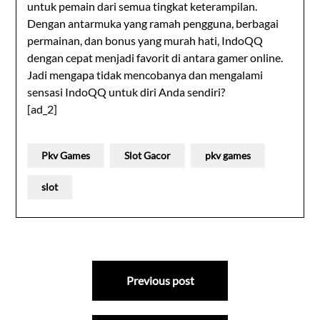
untuk pemain dari semua tingkat keterampilan.
Dengan antarmuka yang ramah pengguna, berbagai
permainan, dan bonus yang murah hati, IndoQQ
dengan cepat menjadi favorit di antara gamer online.
Jadi mengapa tidak mencobanya dan mengalami
sensasi IndoQQ untuk diri Anda sendiri?
[ad_2]
Pkv Games
Slot Gacor
pkv games
slot
Post
Previous post
navigation