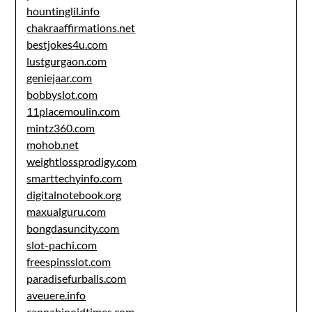
hountinglil.info
chakraaffirmations.net
bestjokes4u.com
lustgurgaon.com
geniejaar.com
bobbyslot.com
11placemoulin.com
mintz360.com
mohob.net
weightlossprodigy.com
smarttechyinfo.com
digitalnotebook.org
maxualguru.com
bongdasuncity.com
slot-pachi.com
freespinsslot.com
paradisefurballs.com
aveuere.info
cannabinoidtimes.com