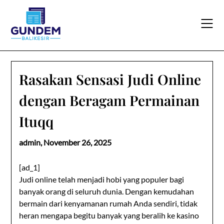
Skip
to
content
Rasakan Sensasi Judi Online
dengan Beragam Permainan
Ituqq
admin,
November 26, 2025
[ad_1]
Judi online telah menjadi hobi yang populer bagi
banyak orang di seluruh dunia. Dengan kemudahan
bermain dari kenyamanan rumah Anda sendiri, tidak
heran mengapa begitu banyak yang beralih ke kasino