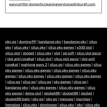
easycartltd-domesticcleaningservicesedinburgh.com
pkv qq
|
domino99
|
bandarqq pkv
|
bandarqq pkv
|
situs
pkv
|
situs pkv
|
situs pkv
|
situs pkv games
|
x500 slot
|
situs slot
|
sbobet
|
situs pkv
|
slot
|
pg soft
|
situs slot gacor
|
slot anti rungkat
|
situs slot
|
situs slot gacor
|
slot anti
rungkat
|
mahjong ways 2
|
situs qq
|
situs pkv games
|
situs
pkv games
|
situs pkv games
|
situs pkv games
|
situs pkv
games
|
situs pkv games
|
situs pkv games
|
situs pkv games
|
situs qq
|
situs qq
|
situs qq
|
pkv games
|
situs qq
|
bandarqq pkv
|
situs pkv games
|
situs pkv games
|
situs
pkv games
|
demo slot
|
sbobet88
|
sbobet88
|
sbobet
|
sbobet88 login
|
pkv qq
|
pkv qq
|
menuqq
|
murniqq
|
hematqq
|
situs pkv
|
dominoqq
|
situs pkv
|
pkv
|
situs pkv