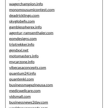
wagerchampion.info
monomousumicontest.com
deadricklingo.com
skyglobefx.com
gamblespherex.info
agentur-ramsenthaler.com
eomdesigns.com
triptrekker.info
gendxxi.net
motomasters.info
mycarzone.info
vibecasaconcepts.com
quantum24.info
quantenki.com
businessmagazineusa.com
medicwellcare.com
vidsmall.com
businessnews2day.com
worldnewsrecords.com