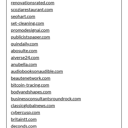
renovationsrated.com
scoziarestaurant.com
seohart.com
set-cleaning.com
promodesignai.com
publicistspaper.com
quindaily.com
abosulte.com
aiverse24.com
anubella.com
audiobooksonaudible.com
beautenetwork.com
bitcoin-tracing.com
bodyandshapes.com
businessconsultantsroundrock.com
classicglobalnews.com
cybercusp.com
britaintt.com
deconds.com