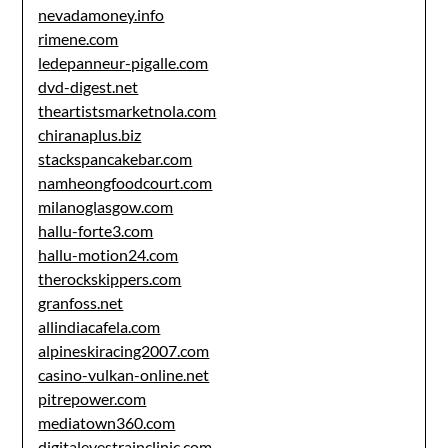
nevadamoney.info
rimene.com
ledepanneur-pigalle.com
dvd-digest.net
theartistsmarketnola.com
chiranaplus.biz
stackspancakebar.com
namheongfoodcourt.com
milanoglasgow.com
hallu-forte3.com
hallu-motion24.com
therockskippers.com
granfoss.net
allindiacafela.com
alpineskiracing2007.com
casino-vulkan-online.net
pitrepower.com
mediatown360.com
digitaleyestrainclinic.com