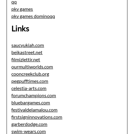
qq
pkv games
pkv games dominoqq
Links
saucyukiah.com
beikastreet.net
filmizlettir.net
ourmultiworlds.com
cooncreekclub.org
pegpufftimes.com
celestia-arts.com
forumchampions.com
bluebargames.com
festivaldelamalou.com
firstsigninnovations.com
garberdodge.com
swim-wears.com