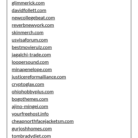
glimmerick.com
davidfollett.com
newcollegebeat.com
reverbnewyork.com
skinmerch.com
usvisaforum.com
bestmovierulz.com
jagalchi-trade.com
loopersound.com
minapenelope.com
justicereformalliance.com
cryptoglax.com
ohiohobbyplus.com
bogothemes.com
ajino-mingei.com
yourfreehost.info
cheapnorthfacejacketsm.com
gurjoshhomes.com
tombradydiet.com