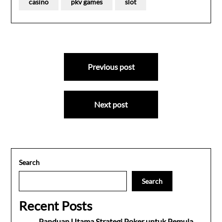
casino
pkv games
slot
Post
Previous post
navigation
Next post
Search
Search
Recent Posts
Panduan Utama Strategi Poker untuk Pemula