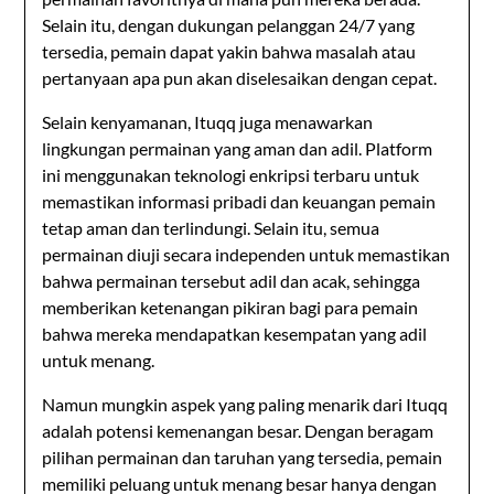
Selain itu, dengan dukungan pelanggan 24/7 yang
tersedia, pemain dapat yakin bahwa masalah atau
pertanyaan apa pun akan diselesaikan dengan cepat.
Selain kenyamanan, Ituqq juga menawarkan
lingkungan permainan yang aman dan adil. Platform
ini menggunakan teknologi enkripsi terbaru untuk
memastikan informasi pribadi dan keuangan pemain
tetap aman dan terlindungi. Selain itu, semua
permainan diuji secara independen untuk memastikan
bahwa permainan tersebut adil dan acak, sehingga
memberikan ketenangan pikiran bagi para pemain
bahwa mereka mendapatkan kesempatan yang adil
untuk menang.
Namun mungkin aspek yang paling menarik dari Ituqq
adalah potensi kemenangan besar. Dengan beragam
pilihan permainan dan taruhan yang tersedia, pemain
memiliki peluang untuk menang besar hanya dengan