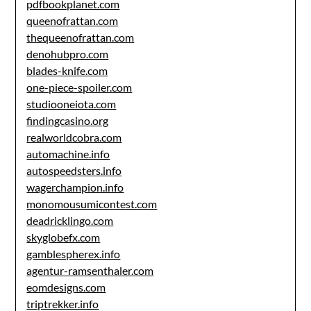
pdfbookplanet.com
queenofrattan.com
thequeenofrattan.com
denohubpro.com
blades-knife.com
one-piece-spoiler.com
studiooneiota.com
findingcasino.org
realworldcobra.com
automachine.info
autospeedsters.info
wagerchampion.info
monomousumicontest.com
deadricklingo.com
skyglobefx.com
gamblespherex.info
agentur-ramsenthaler.com
eomdesigns.com
triptrekker.info