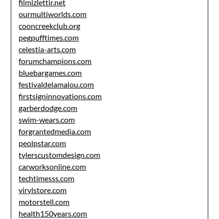
filmizlettir.net
ourmultiworlds.com
cooncreekclub.org
pegpufftimes.com
celestia-arts.com
forumchampions.com
bluebargames.com
festivaldelamalou.com
firstsigninnovations.com
garberdodge.com
swim-wears.com
forgrantedmedia.com
peolpstar.com
tylerscustomdesign.com
carworksonline.com
techtimesss.com
virylstore.com
motorstell.com
health150years.com