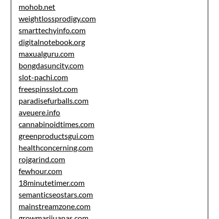
mohob.net
weightlossprodigy.com
smarttechyinfo.com
digitalnotebook.org
maxualguru.com
bongdasuncity.com
slot-pachi.com
freespinsslot.com
paradisefurballs.com
aveuere.info
cannabinoidtimes.com
greenproductsgui.com
healthconcerning.com
rojgarind.com
fewhour.com
18minutetimer.com
semanticseostars.com
mainstreamzone.com
growmarijuanas.com