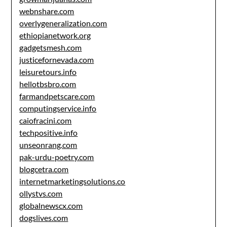
webnshare.com
overlygeneralization.com
ethiopianetwork.org
gadgetsmesh.com
justicefornevada.com
leisuretours.info
hellotbsbro.com
farmandpetscare.com
computingservice.info
caiofracini.com
techpositive.info
unseonrang.com
pak-urdu-poetry.com
blogcetra.com
internetmarketingsolutions.co
ollystvs.com
globalnewscx.com
dogslives.com