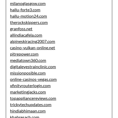
milanoglasgow.com
hallu-forte3.com
hallu-motion24.com
therockskippers.com
granfoss.net
allindiacafela.com
alpineskiracing2007.com
casino-vulkan-online.net
pitrepower.com
mediatown360.com
digitaleyestrainclinic.com
missionposible.com
online-casinos-vegas.com
xfinityrouterlogin.com
marketingjacks.com
topappliancereviews.com
trickytechupdates.com
hindiabhimaan.com
khabresach.com