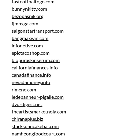
tasteofthaitogo.com
bunnynkitty.com
bezopasnik.org
fjmnxga.com
saigonstartransport.com
bangmaxwin.com
infonetive.com
epictacoshop.com
biopuraskinserum.com
californiafinances.info
canadafinance.info
nevadamoney.info
rimene.com
ledepanneur-pigalle.com
dvd-digest.net
theartistsmarketnola.com
chiranaplus.biz
stackspancakebar.com
namheongfoodcourt.com