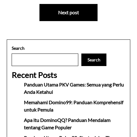
Next post
Search
Search
Recent Posts
Panduan Utama PKV Games: Semua yang Perlu
Anda Ketahui
Memahami Domino99: Panduan Komprehensif
untuk Pemula
Apa itu DominoQQ? Panduan Mendalam
tentang Game Populer