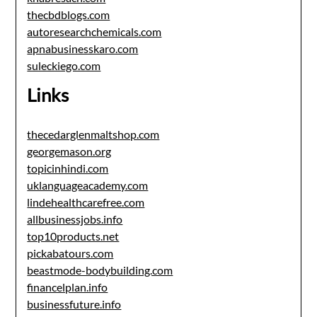
thecbdblogs.com
autoresearchchemicals.com
apnabusinesskaro.com
suleckiego.com
Links
thecedarglenmaltshop.com
georgemason.org
topicinhindi.com
uklanguageacademy.com
lindehealthcarefree.com
allbusinessjobs.info
top10products.net
pickabatours.com
beastmode-bodybuilding.com
financelplan.info
businessfuture.info