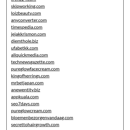
skipworking.com
loizbeauty.com
anyconverter.com
timespedia.com
jejakkrismon.com
diemthole.biz
ufabetkk.com
allquickmedia.com
technewsgazette.com
pureglowfacecream.com
kingofherrings.com
mrbetjapan.com
anewentity.biz
appkuala.com
seo7days.com
pureglowcream.com
bloemenbezorgenvandaag.com
secrettohairgrowth.com