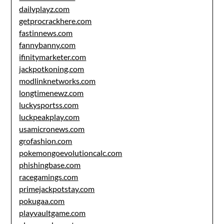
dailyplayz.com
getprocrackhere.com
fastinnews.com
fannybanny.com
ifinitymarketer.com
jackpotkoning.com
modlinknetworks.com
longtimenewz.com
luckysportss.com
luckpeakplay.com
usamicronews.com
grofashion.com
pokemongoevolutioncalc.com
phishingbase.com
racegamings.com
primejackpotstay.com
pokugaa.com
playvaultgame.com