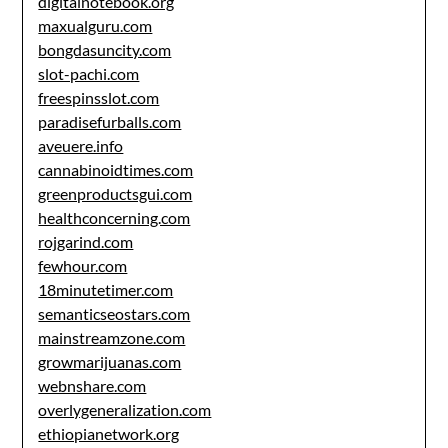
digitalnotebook.org
maxualguru.com
bongdasuncity.com
slot-pachi.com
freespinsslot.com
paradisefurballs.com
aveuere.info
cannabinoidtimes.com
greenproductsgui.com
healthconcerning.com
rojgarind.com
fewhour.com
18minutetimer.com
semanticseostars.com
mainstreamzone.com
growmarijuanas.com
webnshare.com
overlygeneralization.com
ethiopianetwork.org