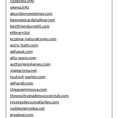
codeplex.info
okena.info
akunidpropokerqq.com
bespokecardetailing.com
bestfriendscredit.com
elibrary.biz
eczema-naturalcures.com
astro-bath.com
aghapal.com
altu-expo.com
authorjennijames.com
viajearoma.net
tsutsuji-parkin.com
agharab.com
cheapammousa.com
thepositiveladiessoccerclub.com
recetasdecocinafaciles.com
naildesignsidea.net
greatpai.com