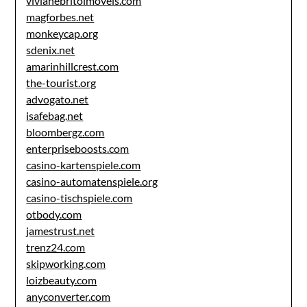
vivianebritoimoveis.com
magforbes.net
monkeycap.org
sdenix.net
amarinhillcrest.com
the-tourist.org
advogato.net
isafebag.net
bloombergz.com
enterpriseboosts.com
casino-kartenspiele.com
casino-automatenspiele.org
casino-tischspiele.com
otbody.com
jamestrust.net
trenz24.com
skipworking.com
loizbeauty.com
anyconverter.com