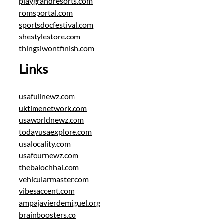
playgrandresorts.com
romsportal.com
sportsdocfestival.com
shestylestore.com
thingsiwontfinish.com
Links
usafullnewz.com
uktimenetwork.com
usaworldnewz.com
todayusaexplore.com
usalocality.com
usafournewz.com
thebalochhal.com
vehicularmaster.com
vibesaccent.com
ampajavierdemiguel.org
brainboosters.co