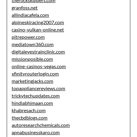
therockskippers.com
granfoss.net
allindiacafela.com
alpineskiracing2007.com
casino-vulkan-online.net
pitrepower.com
mediatown360.com
digitaleyestrainclinic.com
missionposible.com
online-casinos-vegas.com
xfinityrouterlogin.com
marketingjacks.com
topappliancereviews.com
trickytechupdates.com
hindiabhimaan.com
khabresach.com
thecbdblogs.com
autoresearchchemicals.com
apnabusinesskaro.com