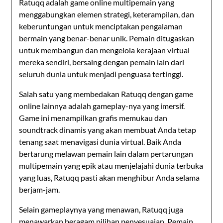
Ratuqq adalah game online multipemain yang
menggabungkan elemen strategi, keterampilan, dan
keberuntungan untuk menciptakan pengalaman
bermain yang benar-benar unik. Pemain ditugaskan
untuk membangun dan mengelola kerajaan virtual
mereka sendiri, bersaing dengan pemain lain dari
seluruh dunia untuk menjadi penguasa tertinggi.
Salah satu yang membedakan Ratuqq dengan game
online lainnya adalah gameplay-nya yang imersif.
Game ini menampilkan grafis memukau dan
soundtrack dinamis yang akan membuat Anda tetap
tenang saat menavigasi dunia virtual. Baik Anda
bertarung melawan pemain lain dalam pertarungan
multipemain yang epik atau menjelajahi dunia terbuka
yang luas, Ratuqq pasti akan menghibur Anda selama
berjam-jam.
Selain gameplaynya yang menawan, Ratuqq juga
menawarkan beragam pilihan penyesuaian. Pemain