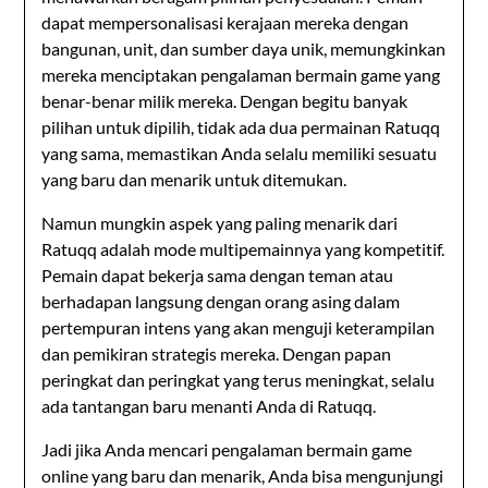
dapat mempersonalisasi kerajaan mereka dengan
bangunan, unit, dan sumber daya unik, memungkinkan
mereka menciptakan pengalaman bermain game yang
benar-benar milik mereka. Dengan begitu banyak
pilihan untuk dipilih, tidak ada dua permainan Ratuqq
yang sama, memastikan Anda selalu memiliki sesuatu
yang baru dan menarik untuk ditemukan.
Namun mungkin aspek yang paling menarik dari
Ratuqq adalah mode multipemainnya yang kompetitif.
Pemain dapat bekerja sama dengan teman atau
berhadapan langsung dengan orang asing dalam
pertempuran intens yang akan menguji keterampilan
dan pemikiran strategis mereka. Dengan papan
peringkat dan peringkat yang terus meningkat, selalu
ada tantangan baru menanti Anda di Ratuqq.
Jadi jika Anda mencari pengalaman bermain game
online yang baru dan menarik, Anda bisa mengunjungi