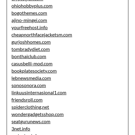
ohiohobbyplus.com
bogothemes.com
ajino-mingei.com
yourfreehost.info
cheapnorthfacejacketsm.com
gurjoshhomes.com
tombradydiet.com
bonthaiclub.com
casusbelli-mod.com
bookplatesociety.com
lebnewsmedia.com
sonosonora.com
linkuusinternasional1.com
friendsroll.com
spiderclothing.net
wondergadgetsshop.com
seatgurunews.com
3net.info