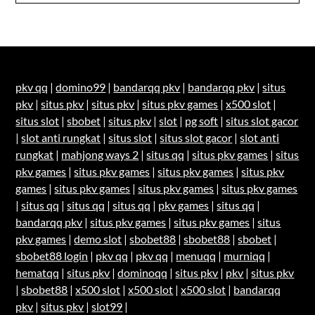
pkv qq
|
domino99
|
bandarqq pkv
|
bandarqq pkv
|
situs
pkv
|
situs pkv
|
situs pkv
|
situs pkv games
|
x500 slot
|
situs slot
|
sbobet
|
situs pkv
|
slot
|
pg soft
|
situs slot gacor
|
slot anti rungkat
|
situs slot
|
situs slot gacor
|
slot anti
rungkat
|
mahjong ways 2
|
situs qq
|
situs pkv games
|
situs
pkv games
|
situs pkv games
|
situs pkv games
|
situs pkv
games
|
situs pkv games
|
situs pkv games
|
situs pkv games
|
situs qq
|
situs qq
|
situs qq
|
pkv games
|
situs qq
|
bandarqq pkv
|
situs pkv games
|
situs pkv games
|
situs
pkv games
|
demo slot
|
sbobet88
|
sbobet88
|
sbobet
|
sbobet88 login
|
pkv qq
|
pkv qq
|
menuqq
|
murniqq
|
hematqq
|
situs pkv
|
dominoqq
|
situs pkv
|
pkv
|
situs pkv
|
sbobet88
|
x500 slot
|
x500 slot
|
x500 slot
|
bandarqq
pkv
|
situs pkv
|
slot99
|