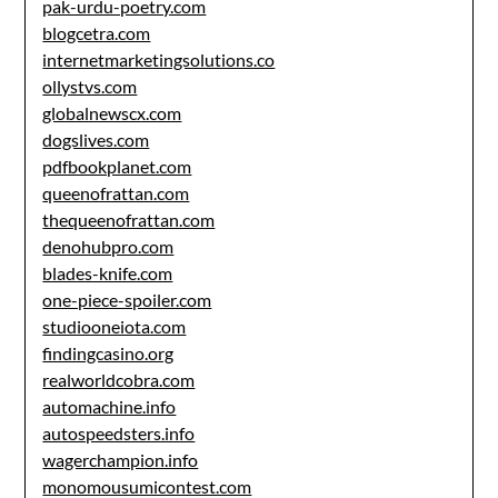
pak-urdu-poetry.com
blogcetra.com
internetmarketingsolutions.co
ollystvs.com
globalnewscx.com
dogslives.com
pdfbookplanet.com
queenofrattan.com
thequeenofrattan.com
denohubpro.com
blades-knife.com
one-piece-spoiler.com
studiooneiota.com
findingcasino.org
realworldcobra.com
automachine.info
autospeedsters.info
wagerchampion.info
monomousumicontest.com