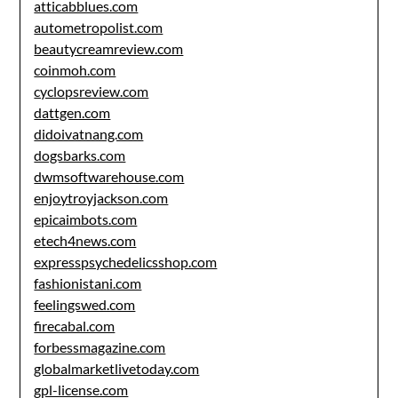
atticabblues.com
autometropolist.com
beautycreamreview.com
coinmoh.com
cyclopsreview.com
dattgen.com
didoivatnang.com
dogsbarks.com
dwmsoftwarehouse.com
enjoytroyjackson.com
epicaimbots.com
etech4news.com
expresspsychedelicsshop.com
fashionistani.com
feelingswed.com
firecabal.com
forbessmagazine.com
globalmarketlivetoday.com
gpl-license.com