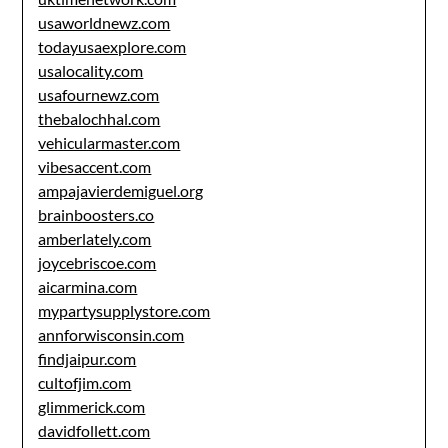
usaworldnewz.com
todayusaexplore.com
usalocality.com
usafournewz.com
thebalochhal.com
vehicularmaster.com
vibesaccent.com
ampajavierdemiguel.org
brainboosters.co
amberlately.com
joycebriscoe.com
aicarmina.com
mypartysupplystore.com
annforwisconsin.com
findjaipur.com
cultofjim.com
glimmerick.com
davidfollett.com