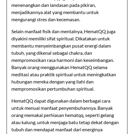
menenangkan dan landasan pada pikiran,
menjadikannya alat yang membantu untuk
mengurangi stres dan kecemasan.
Selain manfaat fisik dan mentalnya, HematQQ juga
diyakini memiliki sifat spiritual. Dikatakan untuk
membantu menyeimbangkan pusat energi dalam
tubuh, yang dikenal sebagai chakra, dan
mempromosikan rasa harmoni dan keseimbangan.
Banyak orang menggunakan HematQQ selama
meditasi atau praktik spiritual untuk meningkatkan
hubungan mereka dengan yang ilahi dan
mempromosikan pertumbuhan spiritual.
HematQQ dapat digunakan dalam berbagai cara
untuk menuai manfaat penyembuhannya. Banyak
orang memakai perhiasan hematqq, seperti gelang
atau kalung, untuk menjaga batu tetap dekat dengan
tubuh dan mendapat manfaat dari energinya